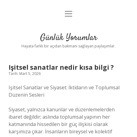
menüyü
Anasayfa
aç
Gizlilik Politikası
Günlük Yorumlar
Yasal Uyarı
Hayata farklı bir açıdan bakmanı sağlayan paylaşımlar.
Hakkımızda
Işitsel sanatlar nedir kısa bilgi ?
Tarih: Mart 5, 2026
Işitsel Sanatlar ve Siyaset: İktidarın ve Toplumsal
Düzenin Sesleri
Siyaset, yalnızca kanunlar ve düzenlemelerden
ibaret değildir; aslında toplumsal yapının her
katmanında hissedilen bir güç ilişkisi olarak
karşımıza çıkar. İnsanların bireysel ve kolektif