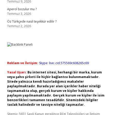
Temmuz 9, 2026
Aperol bozulur mu ?
Temmuz 3, 2026
Öz Türkçede nasıl teşekkür edilir ?
Temmuz 2, 2026
Reklam ve İletişim:
Skype: live:.cid.575569c608265c69
Yasal Uyarı:
Bu internet sitesi, herhangi bir marka, kurum
veya şahıs şirketi ile hiçbir bağlantısı bulunmamaktadır.
Sitede yalnızca kendi hazırladığımız makaleler
paylaşılmaktadır. Burada yer alan içerikler haber niteliği
taşımamakta olup, gerçek kurum ve kişiler hakkında
paylaşım yapılmamaktadır. Gerçek kurum ve kişiler ile isim
benzerlikleri tamamen tesadüfidir. Sitemizdeki bilgiler
taslak halindedir ve tavsiye niteliği taşımazlar.
Sitemiz, 5651 Sayılı Kanun gereğince Bilgi Teknolojileri ve İletişim