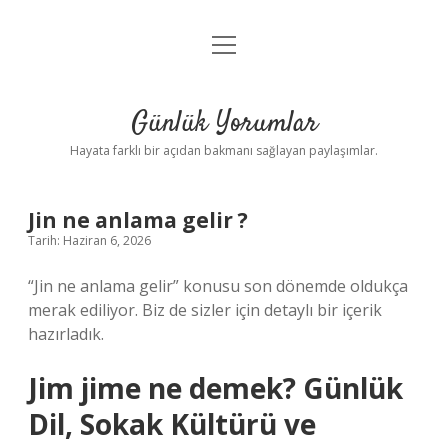
menüyü
Anasayfa
aç
Gizlilik Politikası
Günlük Yorumlar
Yasal Uyarı
Hayata farklı bir açıdan bakmanı sağlayan paylaşımlar.
Hakkımızda
Jin ne anlama gelir ?
Tarih: Haziran 6, 2026
“Jin ne anlama gelir” konusu son dönemde oldukça
merak ediliyor. Biz de sizler için detaylı bir içerik
hazırladık.
Jim jime ne demek? Günlük
Dil, Sokak Kültürü ve