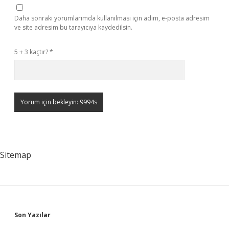
Daha sonraki yorumlarımda kullanılması için adım, e-posta adresim
ve site adresim bu tarayıcıya kaydedilsin.
5 + 3 kaçtır?
*
Sitemap
Sidebar
Son Yazılar