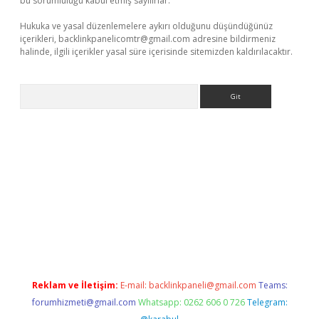
bu sorumluluğu kabul etmiş sayılırlar.
Hukuka ve yasal düzenlemelere aykırı olduğunu düşündüğünüz
içerikleri,
backlinkpanelicomtr@gmail.com
adresine bildirmeniz
halinde, ilgili içerikler yasal süre içerisinde sitemizden kaldırılacaktır.
Arama
//grandoperabetgiris.com/
tulipbetgiris.org
Reklam ve İletişim:
E-mail:
backlinkpaneli@gmail.com
Teams:
forumhizmeti@gmail.com
Whatsapp: 0262 606 0 726
Telegram: