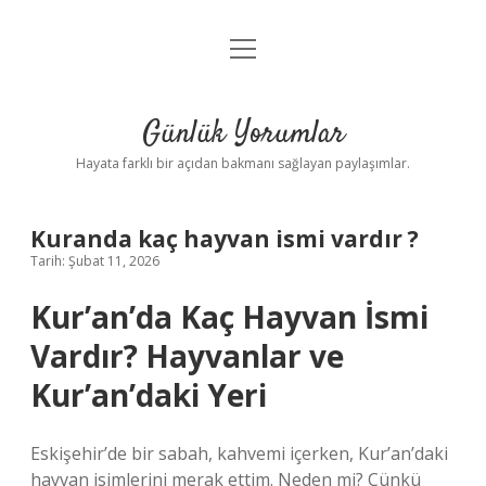
menüyü
Anasayfa
aç
Gizlilik Politikası
Günlük Yorumlar
Yasal Uyarı
Hayata farklı bir açıdan bakmanı sağlayan paylaşımlar.
Hakkımızda
Kuranda kaç hayvan ismi vardır ?
Tarih: Şubat 11, 2026
Kur’an’da Kaç Hayvan İsmi
Vardır? Hayvanlar ve
Kur’an’daki Yeri
Eskişehir’de bir sabah, kahvemi içerken, Kur’an’daki
hayvan isimlerini merak ettim. Neden mi? Çünkü