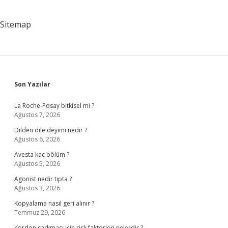
Sitemap
Sidebar
Son Yazılar
La Roche-Posay bitkisel mi ?
Ağustos 7, 2026
Dilden dile deyimi nedir ?
Ağustos 6, 2026
Avesta kaç bölüm ?
Ağustos 5, 2026
Agonist nedir tıpta ?
Ağustos 3, 2026
Kopyalama nasıl geri alınır ?
Temmuz 29, 2026
Kordon sarkması için risk faktörleri nelerdir ?